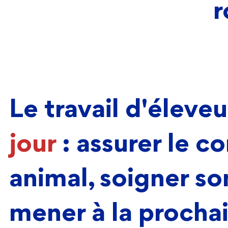
r
Le travail d'éleve
jour
: assurer le 
animal, soigner so
mener à la procha